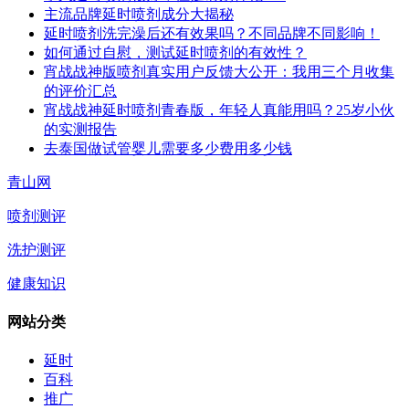
主流品牌延时喷剂成分大揭秘
延时喷剂洗完澡后还有效果吗？不同品牌不同影响！
如何通过自慰，测试延时喷剂的有效性？
宵战战神版喷剂真实用户反馈大公开：我用三个月收集
的评价汇总
宵战战神延时喷剂青春版，年轻人真能用吗？25岁小伙
的实测报告
去泰国做试管婴儿需要多少费用多少钱
青山网
喷剂测评
洗护测评
健康知识
网站分类
延时
百科
推广