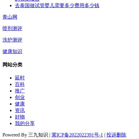
去泰国做试管婴儿需要多少费用多少钱
青山网
喷剂测评
洗护测评
健康知识
网站分类
延时
百科
推广
创业
健康
资讯
好物
我的分享
Powered By 三九知识 |
冀ICP备2022022391号-1
|
投诉删除