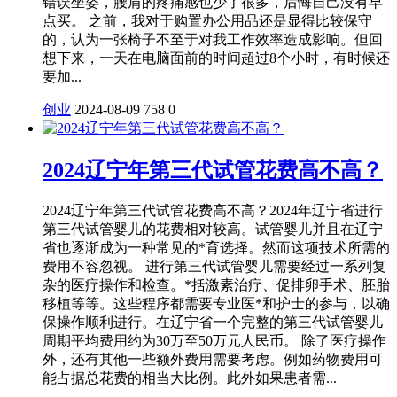
错误坐姿，腰肩的疼痛感也少了很多，后悔自己没有早
点买。 之前，我对于购置办公用品还是显得比较保守
的，认为一张椅子不至于对我工作效率造成影响。但回
想下来，一天在电脑面前的时间超过8个小时，有时候还
要加...
创业
2024-08-09
758
0
2024辽宁年第三代试管花费高不高？
2024辽宁年第三代试管花费高不高？2024年辽宁省进行
第三代试管婴儿的花费相对较高。试管婴儿并且在辽宁
省也逐渐成为一种常见的*育选择。然而这项技术所需的
费用不容忽视。 进行第三代试管婴儿需要经过一系列复
杂的医疗操作和检查。*括激素治疗、促排卵手术、胚胎
移植等等。这些程序都需要专业医*和护士的参与，以确
保操作顺利进行。在辽宁省一个完整的第三代试管婴儿
周期平均费用约为30万至50万元人民币。 除了医疗操作
外，还有其他一些额外费用需要考虑。例如药物费用可
能占据总花费的相当大比例。此外如果患者需...