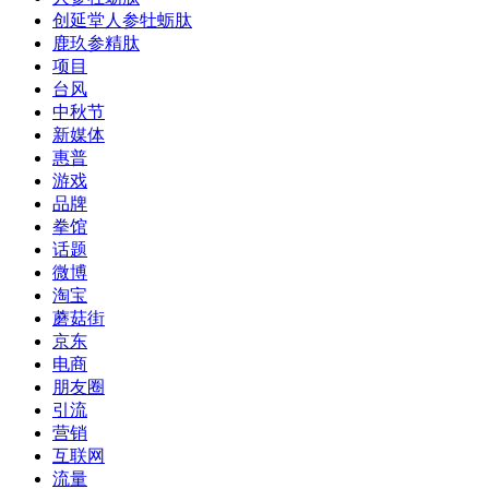
创延堂人参牡蛎肽
鹿玖参精肽
项目
台风
中秋节
新媒体
惠普
游戏
品牌
拳馆
话题
微博
淘宝
蘑菇街
京东
电商
朋友圈
引流
营销
互联网
流量