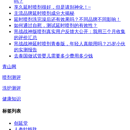
吗？
享久延时喷剂很好，但是请别神化！~
主流品牌延时喷剂成分大揭秘
延时喷剂洗完澡后还有效果吗？不同品牌不同影响！
如何通过自慰，测试延时喷剂的有效性？
宵战战神版喷剂真实用户反馈大公开：我用三个月收集
的评价汇总
宵战战神延时喷剂青春版，年轻人真能用吗？25岁小伙
的实测报告
去泰国做试管婴儿需要多少费用多少钱
青山网
喷剂测评
洗护测评
健康知识
标签列表
创延堂
人参牡蛎肽