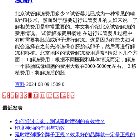
北京试管解冻费用多少？试管婴儿已成为一种常见的辅
助*殖技术。然而对于想要进行试管婴儿的夫妇来说，了
解相关费用是非常重要的。本文将介绍北京试管解冻的
费用情况。 试管解冻费用概述 在进行试管婴儿过程中，
有时需要将胚胎或卵子进行解冻。这是因为有些夫妇可
能会选择在之前先冷冻保存胚胎或卵子，然后再进行解
冻和移植。北京地区的试管解冻费用通常*括以下几个方
面： 1.解冻费用：根据不同医院和具体情况而定，解冻
一个胚胎或母细胞的费用大致在3000-5000元左右。 2.移
植费用：将解冻后的胚...
百科
2024-08-09
1509
0
‹‹
‹
5
6
7
8
9
10
11
12
13
14
›
››
最近发表
如何通过自慰，测试延时喷剂的有效性？
印度神油的作用与功效
延时喷剂哪个牌子正规？效果好的品牌就一定是正规的